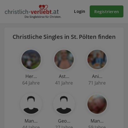
Login
Registrieren
Christliche Singles in St. Pölten finden
Her…
Ast…
Ani…
64 Jahre
41 Jahre
71 Jahre
Man…
Geo…
Man…
44 Jahre
27 Jahre
59 Jahre