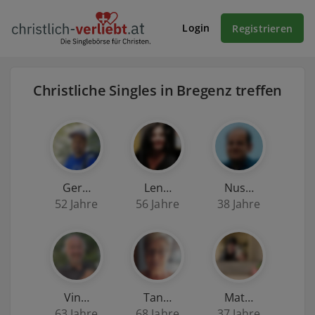
Login
Registrieren
Christliche Singles in Bregenz treffen
Ger…
Len…
Nus…
52 Jahre
56 Jahre
38 Jahre
Vin…
Tan…
Mat…
63 Jahre
68 Jahre
37 Jahre