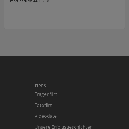
martinsturm-4460383/
TIPPS
Fragenflirt
Fotoflirt
Videodate
Unsere Erfolgsgeschichten