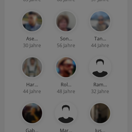
Ase…
Son…
Tan…
30 Jahre
56 Jahre
44 Jahre
Har…
Rol…
Ram…
44 Jahre
48 Jahre
32 Jahre
Gab…
Mar…
Jus…